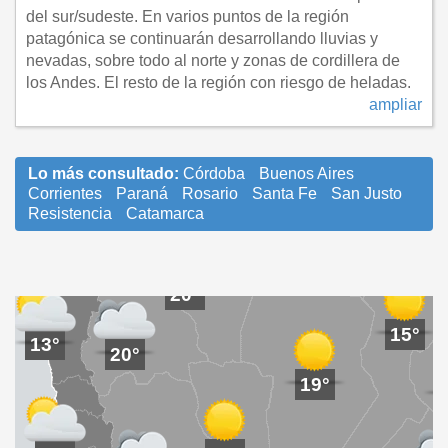
19°
del sur/sudeste. En varios puntos de la región
patagónica se continuarán desarrollando lluvias y
nevadas, sobre todo al norte y zonas de cordillera de
19°
los Andes. El resto de la región con riesgo de heladas.
ampliar
17°
Lo más consultado:
Córdoba
Buenos Aires
16°
Corrientes
Paraná
Rosario
Santa Fe
San Justo
20°
18°
Resistencia
Catamarca
20°
19°
20°
15°
13°
20°
19°