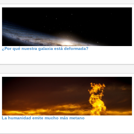
¿Por qué nuestra galaxia está deformada?
La humanidad emite mucho más metano