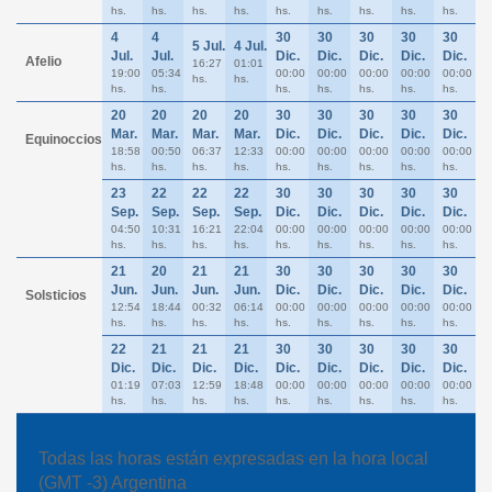
hs.
hs.
hs.
hs.
hs.
hs.
hs.
hs.
hs.
4
4
30
30
30
30
30
5 Jul.
4 Jul.
Jul.
Jul.
Dic.
Dic.
Dic.
Dic.
Dic.
Afelio
16:27
01:01
19:00
05:34
00:00
00:00
00:00
00:00
00:00
hs.
hs.
hs.
hs.
hs.
hs.
hs.
hs.
hs.
20
20
20
20
30
30
30
30
30
Mar.
Mar.
Mar.
Mar.
Dic.
Dic.
Dic.
Dic.
Dic.
Equinoccios
18:58
00:50
06:37
12:33
00:00
00:00
00:00
00:00
00:00
hs.
hs.
hs.
hs.
hs.
hs.
hs.
hs.
hs.
23
22
22
22
30
30
30
30
30
Sep.
Sep.
Sep.
Sep.
Dic.
Dic.
Dic.
Dic.
Dic.
04:50
10:31
16:21
22:04
00:00
00:00
00:00
00:00
00:00
hs.
hs.
hs.
hs.
hs.
hs.
hs.
hs.
hs.
21
20
21
21
30
30
30
30
30
Jun.
Jun.
Jun.
Jun.
Dic.
Dic.
Dic.
Dic.
Dic.
Solsticios
12:54
18:44
00:32
06:14
00:00
00:00
00:00
00:00
00:00
hs.
hs.
hs.
hs.
hs.
hs.
hs.
hs.
hs.
22
21
21
21
30
30
30
30
30
Dic.
Dic.
Dic.
Dic.
Dic.
Dic.
Dic.
Dic.
Dic.
01:19
07:03
12:59
18:48
00:00
00:00
00:00
00:00
00:00
hs.
hs.
hs.
hs.
hs.
hs.
hs.
hs.
hs.
Todas las horas están expresadas en la hora local
(GMT -3) Argentina