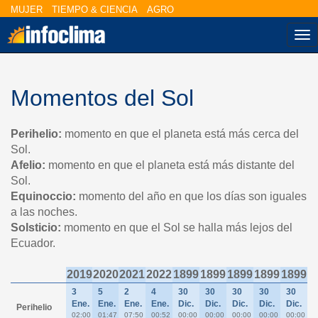
MUJER
TIEMPO & CIENCIA
AGRO
Na
Momentos del Sol
Perihelio:
momento en que el planeta está más cerca del
Sol.
Afelio:
momento en que el planeta está más distante del
Sol.
Equinoccio:
momento del año en que los días son iguales
a las noches.
Solsticio:
momento en que el Sol se halla más lejos del
Ecuador.
2019
2020
2021
2022
1899
1899
1899
1899
1899
3
5
2
4
30
30
30
30
30
Ene.
Ene.
Ene.
Ene.
Dic.
Dic.
Dic.
Dic.
Dic.
Perihelio
02:00
01:47
07:50
00:52
00:00
00:00
00:00
00:00
00:00