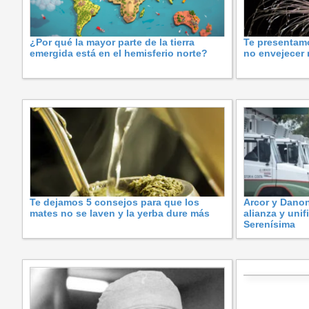
¿Por qué la mayor parte de la tierra
Te presentam
emergida está en el hemisferio norte?
no envejecer
Te dejamos 5 consejos para que los
Arcor y Dano
mates no se laven y la yerba dure más
alianza y uni
Serenísima