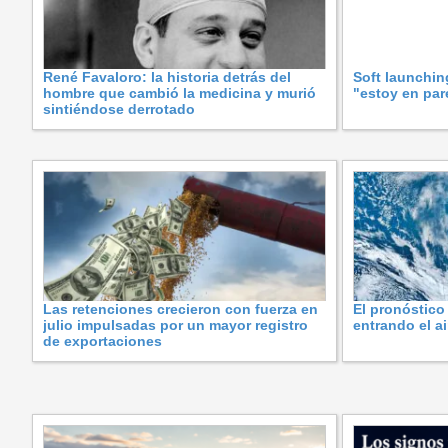
René Favaloro: la historia detrás del
Soft launchin
hombre que cambió la medicina y murió
"estoy en pare
sintiéndose derrotado
Las retenciones crecieron con fuerza en
El pronóstico
julio impulsadas por un mayor registro
entrando el ai
de exportaciones