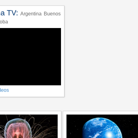
ma TV:
Argentina
Buenos
oba
deos