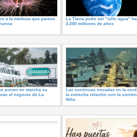
os a la medusa que parece
La Tierra pudo ser "sólo agua" h
 nunca
3.200 millones de años
ne ponen en marcha su
Las continuas nevadas en la cordi
fican el negocio de La
la estrecha relación con la corrien
Niño