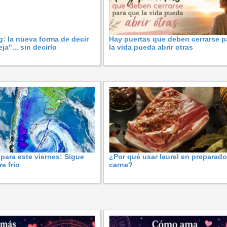
g: la nueva forma de decir
Hay puertas que deben cerrarse p
ja"... sin decirlo
la vida pueda abrir otras
 para este viernes: Sigue
¿Por qué usar laurel en preparad
re frío
carne?