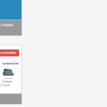
 |
FASES
co extendido
tarde/noche
Nublado
E 3 km/h