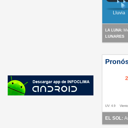
Lluvia
Me
LA LUNA:
LUNARES
Pronós
UV: 4.9
Viento
EL SOL:
A