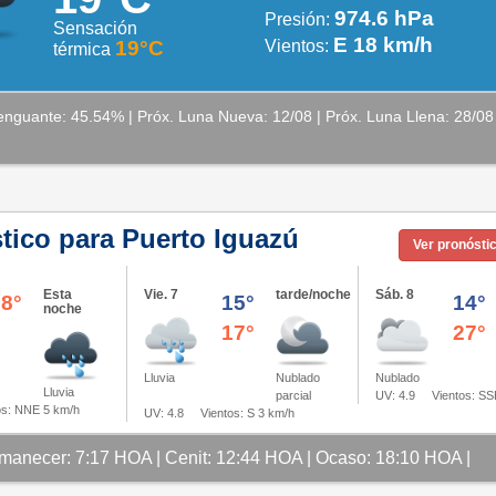
974.6 hPa
Presión:
Sensación
E 18 km/h
19°C
Vientos:
térmica
nguante: 45.54% | Próx. Luna Nueva: 12/08 | Próx. Luna Llena: 28/08
tico para Puerto Iguazú
Ver pronósti
Esta
Vie. 7
tarde/noche
Sáb. 8
28°
15°
14°
noche
17°
27°
Lluvia
Nublado
Nublado
Lluvia
parcial
UV: 4.9
Vientos: SS
s: NNE 5 km/h
UV: 4.8
Vientos: S 3 km/h
manecer: 7:17 HOA | Cenit: 12:44 HOA | Ocaso: 18:10 HOA |