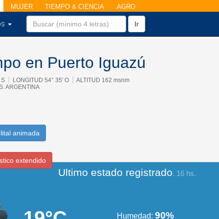
MUJER
TIEMPO & CIENCIA
AGRO
os
Ir
mpo en Puerto Iguazú
|
|
' S
LONGITUD 54° 35' O
ALTITUD 162 msnm
ES. ARGENTINA
lital animada
stico extendido
Ultimo estado registrado
. 16 hs.
19°C
90%
Humedad: