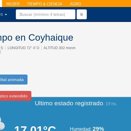
MUJER
TIEMPO & CIENCIA
AGRO
os
Ir
empo en Coyhaique
|
|
' S
LONGITUD 72° 4' O
ALTITUD 302 msnm
E
lital animada
stico extendido
Ultimo estado registrado
. 19 hs.
17.01°C
29%
Humedad: