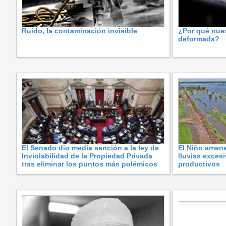
Ruido, la contaminación invisible
¿Por qué nues
deformada?
El Senado dio media sanción a la ley de
El Niño amena
Inviolabilidad de la Propiedad Privada
lluvias exces
tras eliminar los puntos más polémicos
productivos