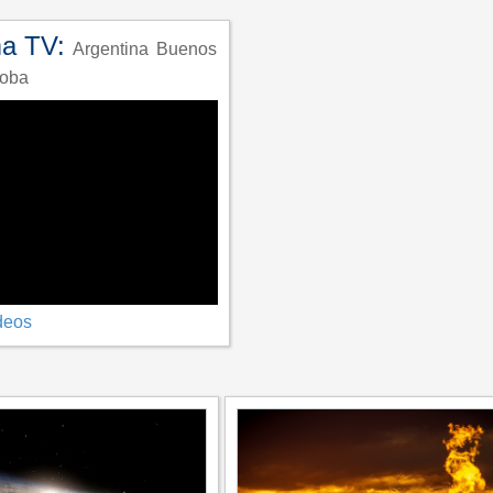
ma TV:
Argentina
Buenos
oba
deos