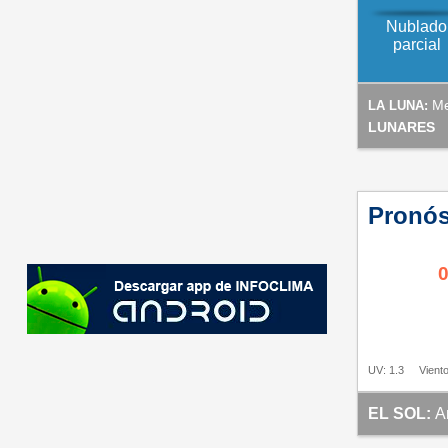
Nublado
parcial
Me
LA LUNA:
LUNARES
Pronós
0
UV: 1.3
Viento
EL SOL:
A