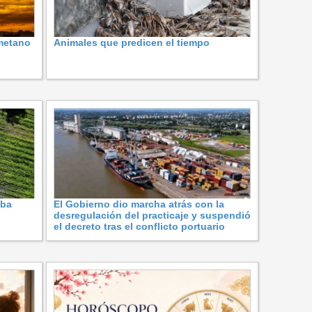
metano
Animales que predicen el tiempo
oba
El Gobierno dio marcha atrás con la
desregulación del practicaje y suspendió
el decreto tras el conflicto portuario