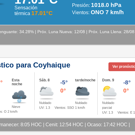
1018.0 hPa
Presión:
Sensación
ONO 7 km/h
17.01°C
Vientos:
térmica
nguante: 34.28% | Próx. Luna Nueva: 12/08 | Próx. Luna Llena: 28/08
tico para Coyhaique
Ver pronósti
Esta
Sáb. 8
tarde/noche
Dom. 9
°
-5°
-8°
noche
0°
0°
Nublado
Nublado
Nublado
Nieve
UV: 1.3
Vientos: SSO 1 km/h
parcial
s: O 2 km/h
UV: 1.3
Vientos: E 
manecer: 8:05 HOC | Cenit: 12:54 HOC | Ocaso: 17:42 HOC |