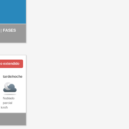
 |
FASES
co extendido
tarde/noche
Nublado
parcial
1 km/h