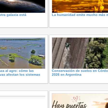
tra galaxia está
La humanidad emite mucho más 
za al agro: cómo las
Conservación de suelos en Córd
ivas afectan los sistemas
2026 en Argentina