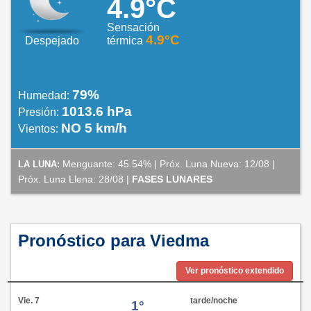
4.9°C
Sensación
4.9°C
Despejado
térmica
79%
Humedad:
1013.6 hPa
Presión:
NO 5 km/h
Vientos:
Menguante: 45.54% | Próx. Luna Nueva: 12/08 |
LA LUNA:
Próx. Luna Llena: 28/08 |
FASES LUNARES
Pronóstico para Viedma
Ver pronóstico extendido
Vie. 7
tarde/noche
1°