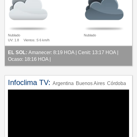
Nublado
Nublado
UV: 1.8
Vientos: S 6 km/h
EL SOL:
Amanecer: 8:19 HOA | Cenit: 13:17 HOA |
Ocaso: 18:16 HOA |
Infoclima TV:
Argentina
Buenos Aires
Córdoba