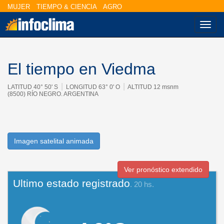
MUJER
TIEMPO & CIENCIA
AGRO
Nave
El tiempo en Viedma
|
|
LATITUD 40° 50' S
LONGITUD 63° 0' O
ALTITUD 12 msnm
(8500) RÍO NEGRO. ARGENTINA
Imagen satelital animada
Ver pronóstico extendido
Ultimo estado registrado
. 20 hs.