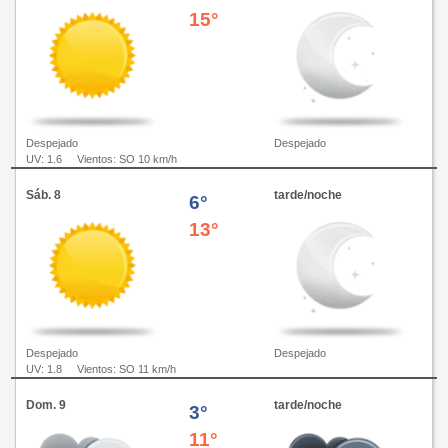
15°
Despejado
Despejado
UV: 1.6
Vientos: SO 10 km/h
Sáb. 8
tarde/noche
6°
13°
Despejado
Despejado
UV: 1.8
Vientos: SO 11 km/h
Dom. 9
tarde/noche
3°
11°