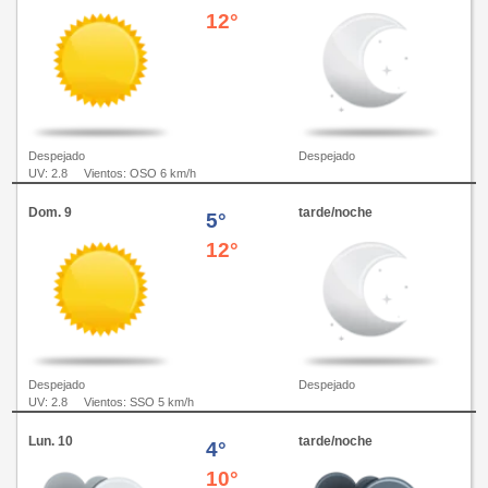
12°
Despejado
Despejado
UV: 2.8
Vientos: OSO 6 km/h
Dom. 9
tarde/noche
5°
12°
Despejado
Despejado
UV: 2.8
Vientos: SSO 5 km/h
Lun. 10
tarde/noche
4°
10°