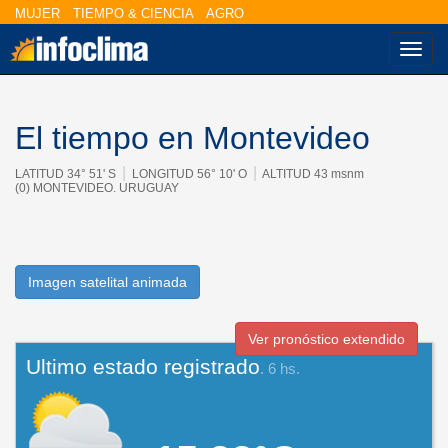
MUJER
TIEMPO & CIENCIA
AGRO
Nave
El tiempo en Montevideo
|
|
LATITUD 34° 51' S
LONGITUD 56° 10' O
ALTITUD 43 msnm
(0) MONTEVIDEO. URUGUAY
Imagen satelital animada
Ver pronóstico extendido
Ultimo estado registrado
. 6 hs.