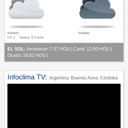
Nublado
Nublado
UV: 3
Vientos: E 4 km/h
EL SOL:
Amanecer: 7:37 HOU | Cenit: 12:50 HOU |
Ocaso: 18:02 HOU |
Infoclima TV:
Argentina
Buenos Aires
Córdoba