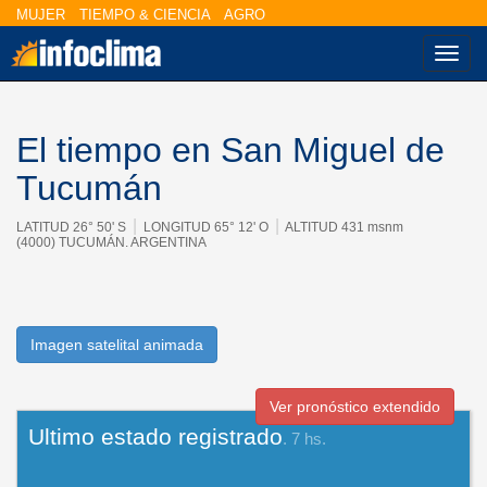
MUJER
TIEMPO & CIENCIA
AGRO
Nave
El tiempo en San Miguel de
Tucumán
|
|
LATITUD 26° 50' S
LONGITUD 65° 12' O
ALTITUD 431 msnm
(4000) TUCUMÁN. ARGENTINA
Imagen satelital animada
Ver pronóstico extendido
Ultimo estado registrado
. 7 hs.