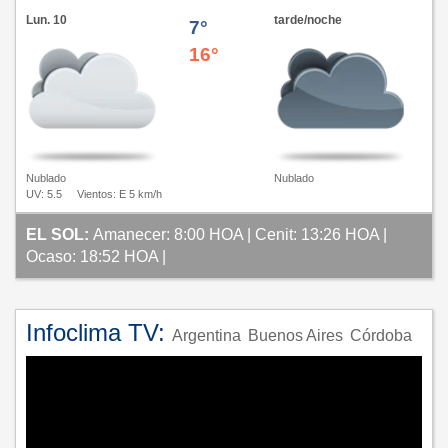
Lun. 10
tarde/noche
7°
16°
Nublado
Nublado
UV: 5.5
Vientos: E 5 km/h
EL SOL:
Amanecer: 8:00 HOA | Cenit: 13:26 HOA |
Ocaso: 18:52 HOA |
Infoclima TV:
Argentina
Buenos Aires
Córdoba