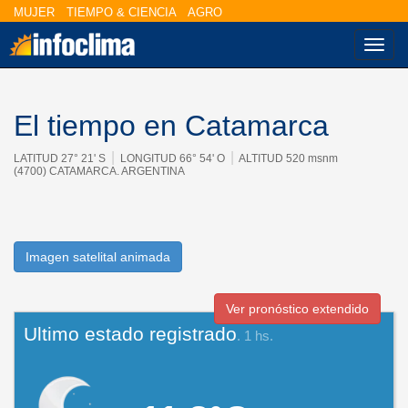
MUJER
TIEMPO & CIENCIA
AGRO
Nave
El tiempo en Catamarca
|
|
LATITUD 27° 21' S
LONGITUD 66° 54' O
ALTITUD 520 msnm
(4700) CATAMARCA. ARGENTINA
Imagen satelital animada
Ver pronóstico extendido
Ultimo estado registrado
. 1 hs.