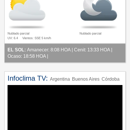
Nublado parcial
Nublado parcial
UV: 6.4
Vientos: SSE 5 km/h
EL SOL:
Amanecer: 8:08 HOA | Cenit: 13:33 HOA |
Ocaso: 18:58 HOA |
Infoclima TV:
Argentina
Buenos Aires
Córdoba