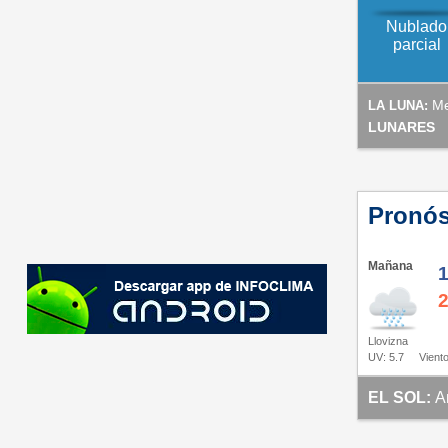
Nublado
parcial
Me
LA LUNA:
LUNARES
Pronós
Mañana
Llovizna
UV: 5.7
Viento
EL SOL:
A