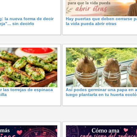
g: la nueva forma de decir
Hay puertas que deben cerrarse p
ja"... sin decirlo
la vida pueda abrir otras
 las torrejas de espinaca
Así podes germinar una papa en 
illa
luego plantarla en tu huerta ecol