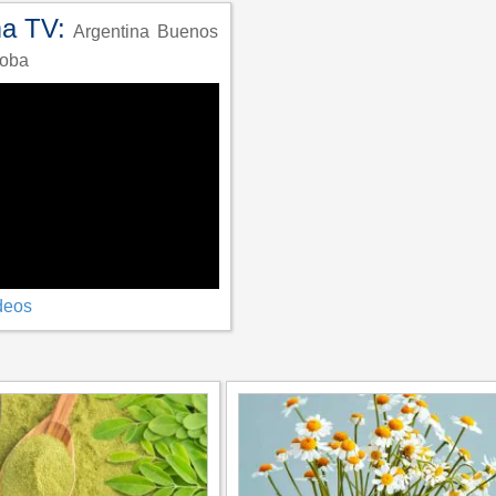
ma TV:
Argentina
Buenos
oba
deos