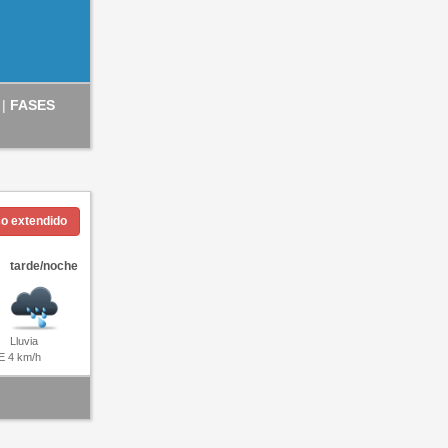
 |
FASES
co extendido
tarde/noche
Lluvia
E 4 km/h