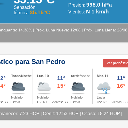
998.0 hPa
Presión:
Sensación
N 1 km/h
35.15°C
Vientos:
térmica
nguante: 14.38% | Próx. Luna Nueva: 12/08 | Próx. Luna Llena: 28/08
tico para San Pedro
Ver pronósti
Tarde/Noche
Lun. 10
tarde/noche
Mar. 11
12°
11°
11°
24°
15°
16°
Nublado
Nublado
Lluvia
Nublado
UV: 6.1
Vientos: SSE 6 km/h
UV: 6.2
Vientos: SS
s: SSE 6 km/h
manecer: 7:23 HOP | Cenit: 12:53 HOP | Ocaso: 18:24 HOP |