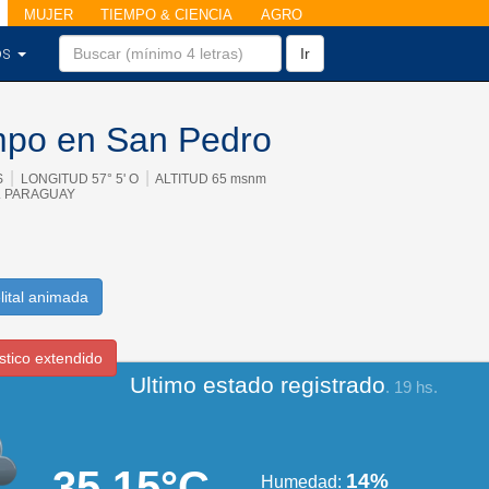
MUJER
TIEMPO & CIENCIA
AGRO
os
Ir
empo en San Pedro
|
|
S
LONGITUD 57° 5' O
ALTITUD 65 msnm
. PARAGUAY
lital animada
stico extendido
Ultimo estado registrado
. 19 hs.
35.15°C
14%
Humedad: