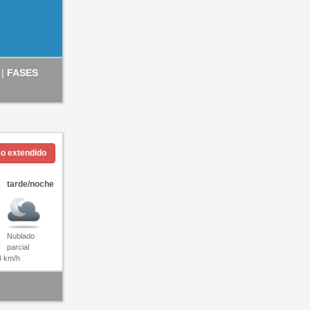
 |
FASES
co extendido
tarde/noche
Nublado
parcial
3 km/h