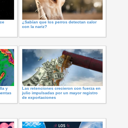
ace
¿Sabían que los perros detectan calor
con la nariz?
la y
Las retenciones crecieron con fuerza en
mentas
julio impulsadas por un mayor registro
de exportaciones