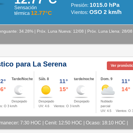
1015.0 hPa
Presión:
Sensación
OSO 2 km/h
12.77°C
Vientos:
térmica
nguante: 34.28% | Próx. Luna Nueva: 12/08 | Próx. Luna Llena: 28/08
tico para La Serena
Ver pronósti
Tarde/Noche
Sáb. 8
tarde/noche
Dom. 9
12°
11°
11°
16°
15°
14°
Despejado
Despejado
Nublado
Despejado
UV: 4.6
Vientos: O 3 km/h
parcial
s: O 3 km/h
UV: 4.5
Vientos: O 
manecer: 7:30 HOC | Cenit: 12:50 HOC | Ocaso: 18:10 HOC |