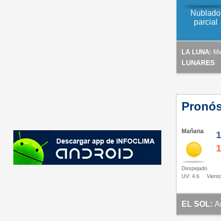
Nublado
parcial
Me
LA LUNA:
LUNARES
Pronós
Mañana
Despejado
UV: 4.6
Viento
EL SOL:
A