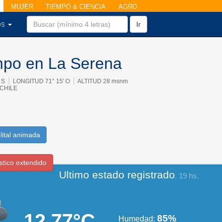
MUJER
TIEMPO & CIENCIA
AGRO
os
Ir
empo en La Serena
|
|
' S
LONGITUD 71° 15' O
ALTITUD 28 msnm
 CHILE
lital animada
stico extendido
Ultimo estado registrado
. 19 hs.
12.77°C
85%
Humedad: