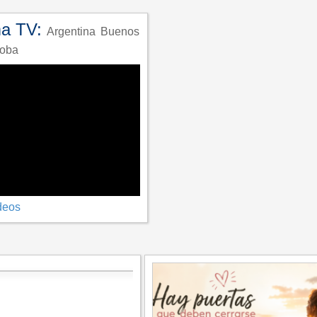
ma TV:
Argentina
Buenos
oba
deos