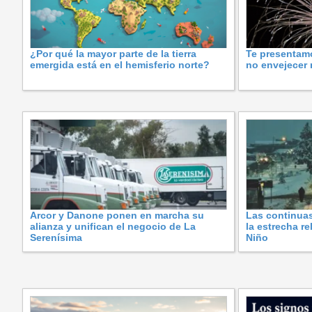
¿Por qué la mayor parte de la tierra
Te presentam
emergida está en el hemisferio norte?
no envejecer
Arcor y Danone ponen en marcha su
Las continuas
alianza y unifican el negocio de La
la estrecha re
Serenísima
Niño