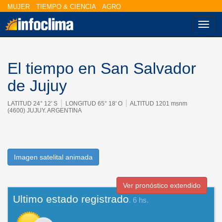
MUJER
TIEMPO & CIENCIA
AGRO
Nave
El tiempo en San Salvador
de Jujuy
|
|
LATITUD 24° 12' S
LONGITUD 65° 18' O
ALTITUD 1201 msnm
(4600) JUJUY. ARGENTINA
Imagen satelital animada
Ver pronóstico extendido
Ultimo estado registrado
. 6 hs.