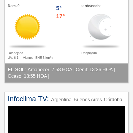
Dom. 9
tarde/noche
5°
17°
Despejado
Despejado
UV: 6.1
Vientos: ENE 3 km/h
EL SOL:
Amanecer: 7:58 HOA | Cenit: 13:26 HOA |
Ocaso: 18:55 HOA |
Infoclima TV:
Argentina
Buenos Aires
Córdoba