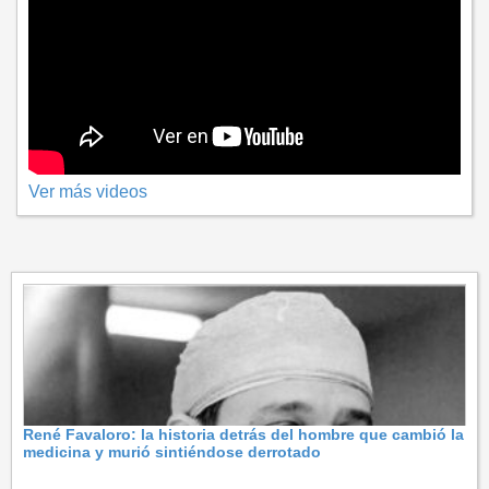
Ver más videos
René Favaloro: la historia detrás del hombre que cambió la
medicina y murió sintiéndose derrotado