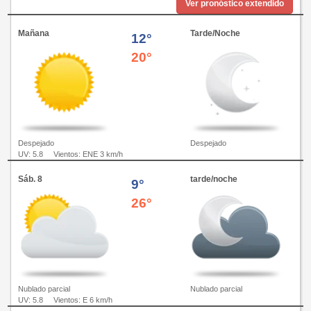
Ver pronóstico extendido
Mañana
Tarde/Noche
12°
20°
Despejado
Despejado
UV: 5.8
Vientos: ENE 3 km/h
Sáb. 8
tarde/noche
9°
26°
Nublado parcial
Nublado parcial
UV: 5.8
Vientos: E 6 km/h