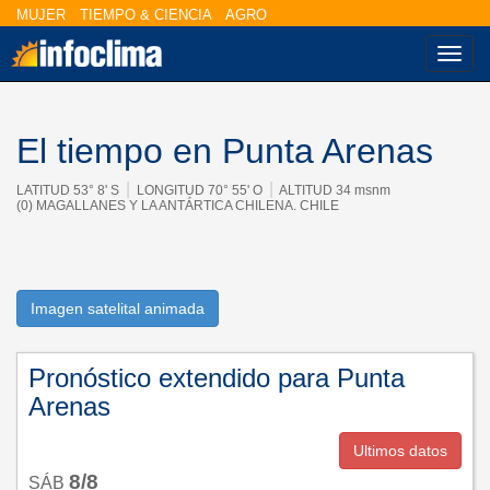
MUJER
TIEMPO & CIENCIA
AGRO
Nave
El tiempo en Punta Arenas
|
|
LATITUD 53° 8' S
LONGITUD 70° 55' O
ALTITUD 34 msnm
(0) MAGALLANES Y LA ANTÁRTICA CHILENA. CHILE
Imagen satelital animada
Pronóstico extendido para Punta
Arenas
Ultimos datos
8/8
SÁB