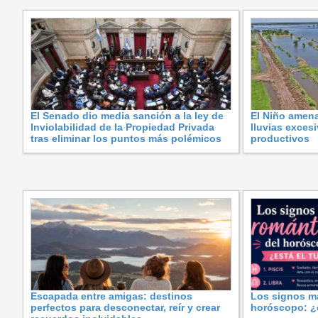
El Senado dio media sanción a la ley de
El Niño amena
Inviolabilidad de la Propiedad Privada
lluvias exces
tras eliminar los puntos más polémicos
productivos
Escapada entre amigas: destinos
Los signos m
perfectos para desconectar, reír y crear
horóscopo: ¿e