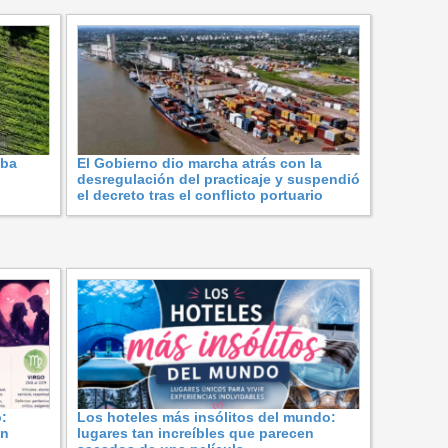
oba
El Gobierno dio marcha atrás con la
desregulación del practicaje y suspendió
el decreto tras el conflicto portuario
:
Los hoteles más insólitos del mundo:
ón
lugares tan increíbles que parecen