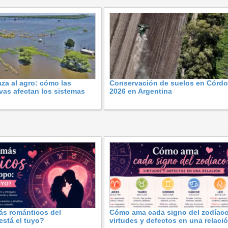
za al agro: cómo las
Conservación de suelos en Córd
ivas afectan los sistemas
2026 en Argentina
ás románticos del
Cómo ama cada signo del zodíaco
stá el tuyo?
virtudes y defectos en una relaci