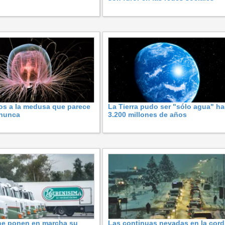
os a la medusa que parece
La Tierra pudo ser "sólo agua" h
 nunca
3.200 millones de años
ne ponen en marcha su
Las continuas nevadas en la cordi