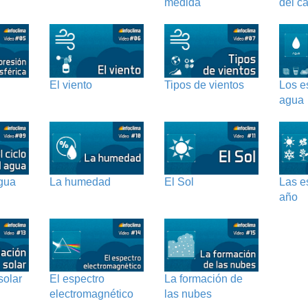
medida
del ca
El viento
Tipos de vientos
Los e
agua
agua
La humedad
El Sol
Las e
año
solar
El espectro
La formación de
electromagnético
las nubes