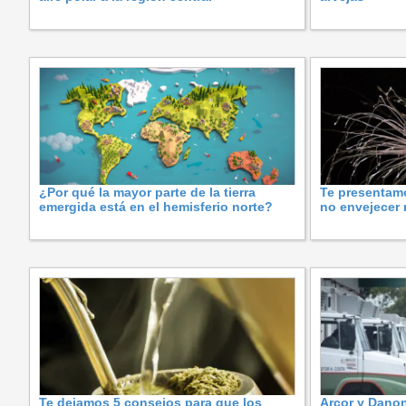
¿Por qué la mayor parte de la tierra
Te presentam
emergida está en el hemisferio norte?
no envejecer
Te dejamos 5 consejos para que los
Arcor y Dano