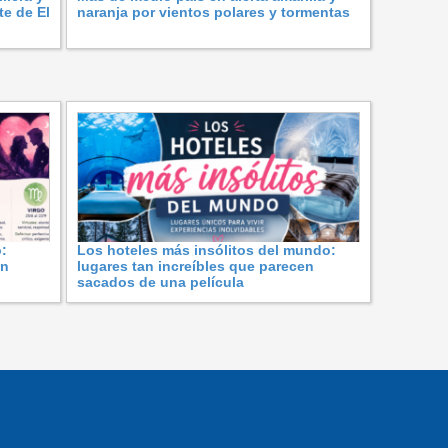
te de El
naranja por vientos polares y tormentas
:
Los hoteles más insólitos del mundo:
ón
lugares tan increíbles que parecen
sacados de una película