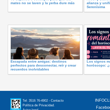
mates no se laven y la yerba dure más
alianza y uni
Serenísima
Escapada entre amigas: destinos
Los signos m
perfectos para desconectar, reír y crear
horóscopo: ¿e
recuerdos inolvidables
INFOCL
Tel: 3516 76-4902 -
Contacto
Política de Privacidad
.
Facebo
Aviso legal
.