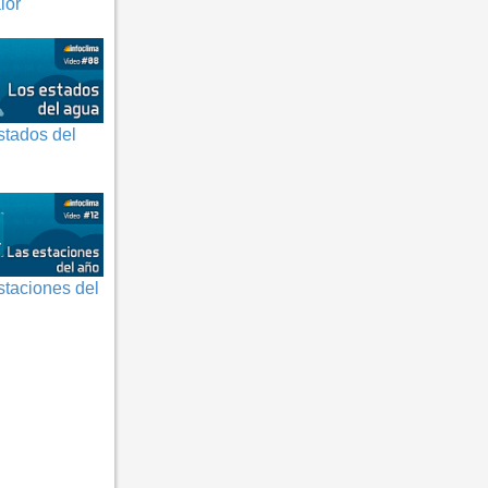
lor
stados del
staciones del