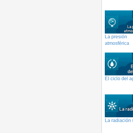
La presión
atmosférica
El ciclo del 
La radiación 