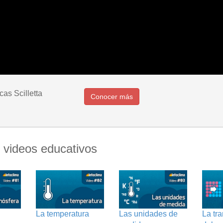
cas Scilletta
Conocer más
 videos educativos
La temperatura
Las unidades de
La tr