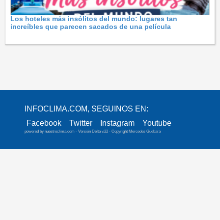
Los hoteles más insólitos del mundo: lugares tan
increíbles que parecen sacados de una película
INFOCLIMA.COM, SEGUINOS EN:
Facebook
Twitter
Instagram
Youtube
powered by
nuestroclima.com
- Versión Delta v.22 - Copyright Mercedes Guebara