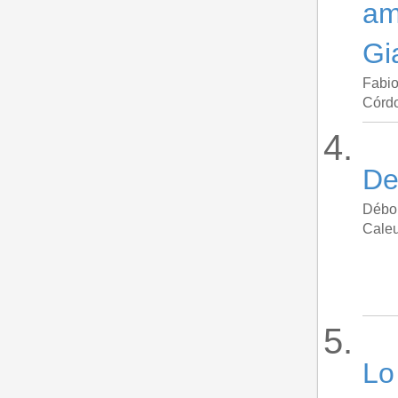
ama
Gi
Fabio
Córd
De
Débor
Caleu
Lo