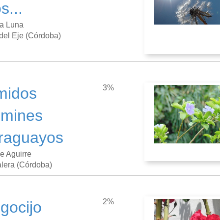
s...
a Luna
del Eje (Córdoba)
3%
midos
zmines
raguayos
e Aguirre
lera (Córdoba)
2%
gocijo