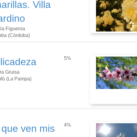
rillas. Villa
ardino
la Figueroa
oba (Córdoba)
5%
licadeza
a Gruisa
fú (La Pampa)
4%
 que ven mis