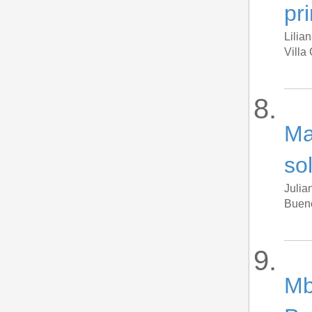
pr
Lilia
Villa
Ma
so
Julia
Bueno
Mb