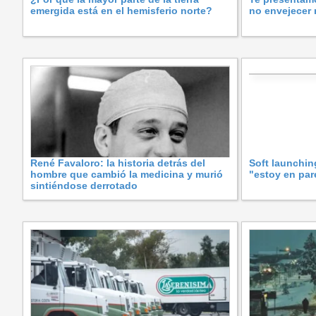
emergida está en el hemisferio norte?
no envejecer
René Favaloro: la historia detrás del
Soft launchin
hombre que cambió la medicina y murió
"estoy en pare
sintiéndose derrotado