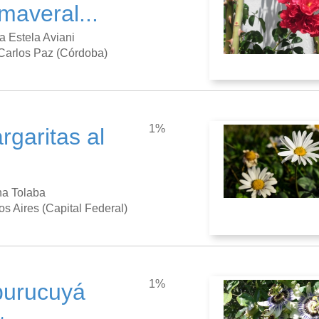
imaveral...
na Estela Aviani
 Carlos Paz (Córdoba)
1%
rgaritas al
l
na Tolaba
s Aires (Capital Federal)
1%
urucuyá