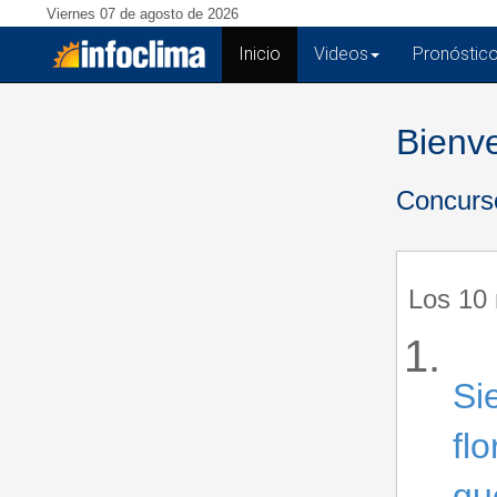
Viernes 07 de agosto de 2026
Inicio
(current)
Videos
Pronóstic
Bienv
Concurso
Los 10
Si
fl
qu