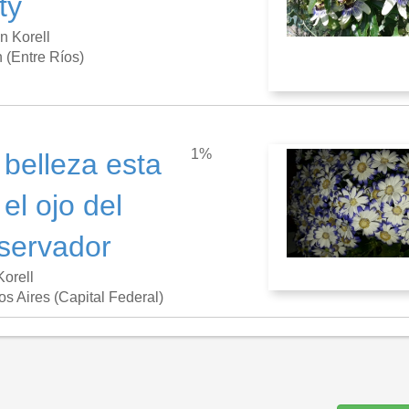
ty
n Korell
 (Entre Ríos)
1%
 belleza esta
 el ojo del
servador
Korell
s Aires (Capital Federal)