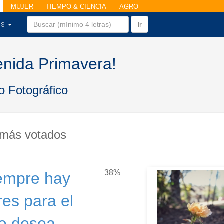
MUJER
TIEMPO & CIENCIA
AGRO
os
Ir
enida Primavera!
 Fotográfico
 más votados
38%
empre hay
ores para el
e desea