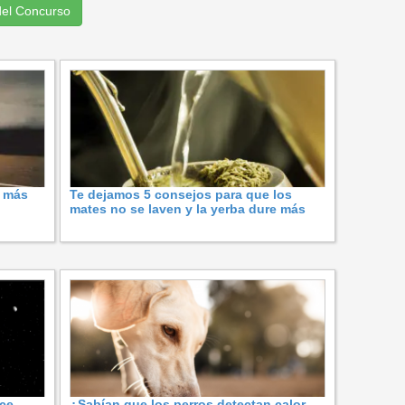
del Concurso
s más
Te dejamos 5 consejos para que los
mates no se laven y la yerba dure más
ace
¿Sabían que los perros detectan calor