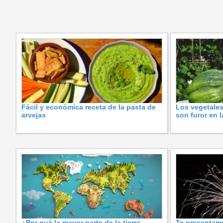
Fácil y económica receta de la pasta de
Los vegetales
arvejas
son furor en 
¿Por qué la mayor parte de la tierra
Te presentam