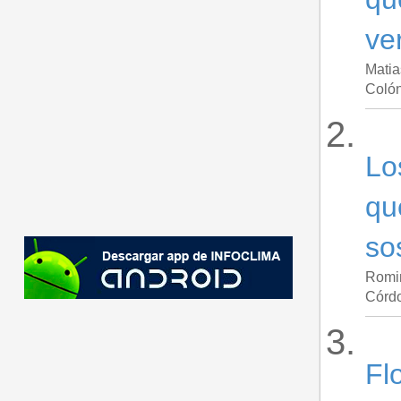
ve
Mati
Colón
Lo
qu
so
Romi
Córd
Fl