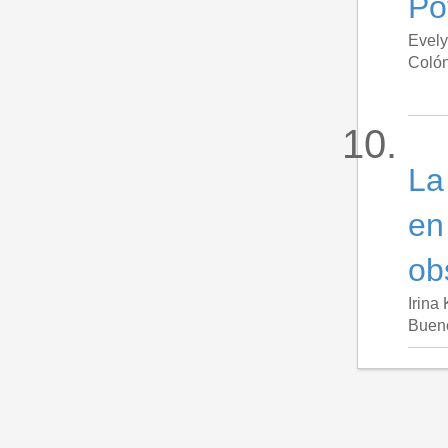
Po
Evely
Colón
La
en
ob
Irina 
Bueno