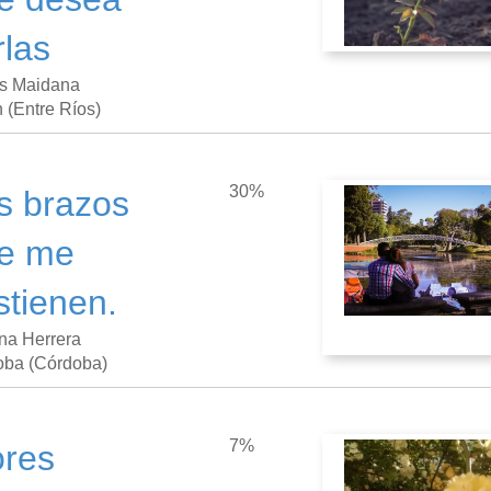
rlas
as Maidana
 (Entre Ríos)
30%
s brazos
e me
stienen.
na Herrera
oba (Córdoba)
7%
ores