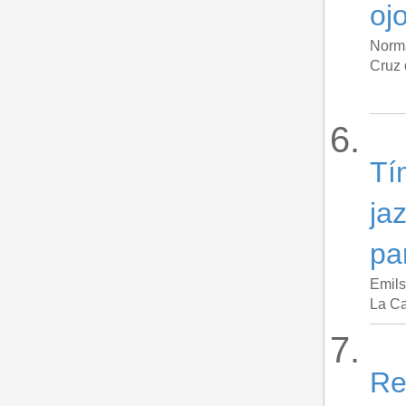
ojo
Norm
Cruz 
Tí
ja
pa
Emils
La Ca
Re