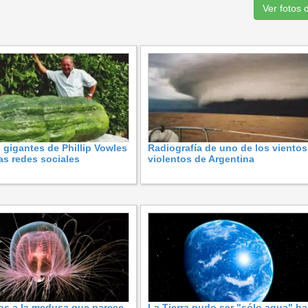
Ver fotos 
 gigantes de Phillip Vowles
Radiografía de uno de los viento
las redes sociales
violentos de Argentina
os a la medusa que parece
La Tierra pudo ser "sólo agua" h